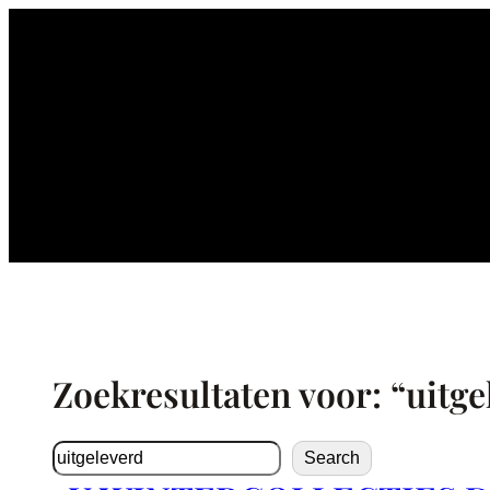
Ga
naar
de
inhoud
Zoekresultaten voor: “uitge
Zoeken
Search