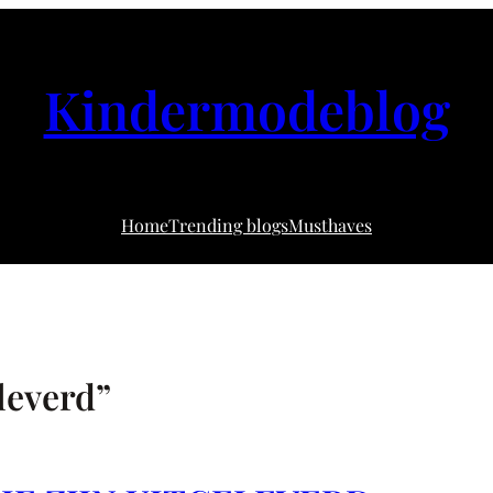
Kindermodeblog
Home
Trending blogs
Musthaves
leverd”