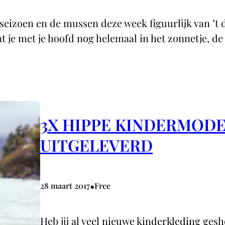
eizoen en de mussen deze week figuurlijk van ’t d
t je met je hoofd nog helemaal in het zonnetje, de 
3X HIPPE KINDERMODE
UITGELEVERD
•
28 maart 2017
Free
Heb jij al veel nieuwe kinderkleding gesh