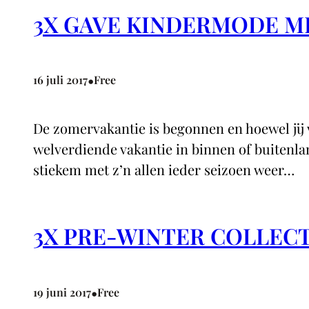
3X GAVE KINDERMODE ME
•
16 juli 2017
Free
De zomervakantie is begonnen en hoewel jij v
welverdiende vakantie in binnen of buitenl
stiekem met z’n allen ieder seizoen weer…
3X PRE-WINTER COLLEC
•
19 juni 2017
Free