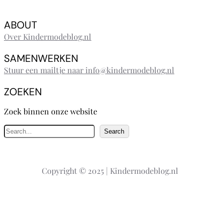
ABOUT
Over Kindermodeblog.nl
SAMENWERKEN
Stuur een mailtje naar info@kindermodeblog.nl
ZOEKEN
Zoek binnen onze website
Z
Search
o
e
k
Copyright © 2025 | Kindermodeblog.nl
e
n