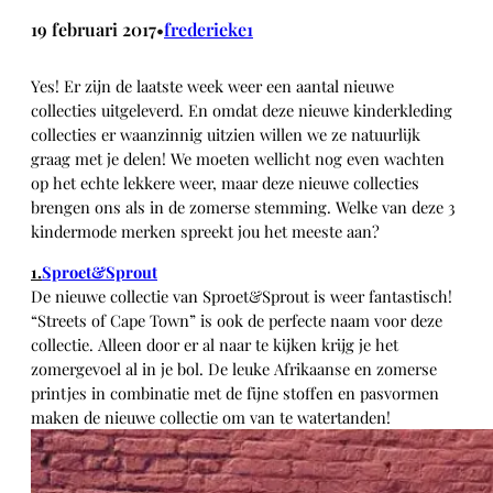
19 februari 2017
frederieke1
•
Yes! Er zijn de laatste week weer een aantal nieuwe
collecties uitgeleverd. En omdat deze nieuwe kinderkleding
collecties er waanzinnig uitzien willen we ze natuurlijk
graag met je delen! We moeten wellicht nog even wachten
op het echte lekkere weer, maar deze nieuwe collecties
brengen ons als in de zomerse stemming. Welke van deze 3
kindermode merken spreekt jou het meeste aan?
1.
Sproet&Sprout
De nieuwe collectie van Sproet&Sprout is weer fantastisch!
“Streets of Cape Town” is ook de perfecte naam voor deze
collectie. Alleen door er al naar te kijken krijg je het
zomergevoel al in je bol. De leuke Afrikaanse en zomerse
printjes in combinatie met de fijne stoffen en pasvormen
maken de nieuwe collectie om van te watertanden!