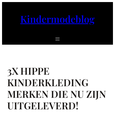
Ga
naar
Kindermodeblog
de
inhoud
3X HIPPE
KINDERKLEDING
MERKEN DIE NU ZIJN
UITGELEVERD!