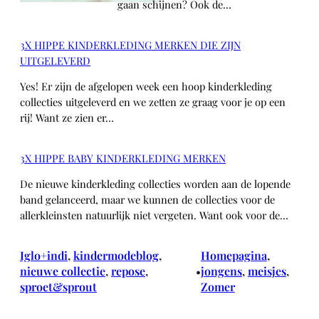
gaan schijnen? Ook de…
3X HIPPE KINDERKLEDING MERKEN DIE ZIJN
UITGELEVERD
Yes! Er zijn de afgelopen week een hoop kinderkleding
collecties uitgeleverd en we zetten ze graag voor je op een
rij! Want ze zien er…
3X HIPPE BABY KINDERKLEDING MERKEN
De nieuwe kinderkleding collecties worden aan de lopende
band gelanceerd, maar we kunnen de collecties voor de
allerkleinsten natuurlijk niet vergeten. Want ook voor de…
Iglo+indi
, 
kindermodeblog
, 
Homepagina
, 
nieuwe collectie
, 
repose
, 
jongens
, 
meisjes
, 
•
sproet&sprout
Zomer