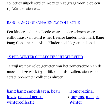
collecties uitgeleverd en we zetten ze graag voor je op een
rij! Want ze zien er…
BANG BANG COPENHAGEN AW COLLECTIE
Een kinderkleding collectie waar ik ieder seizoen weer
enthousiast van word is het Deense kindermode merk Bang
Bang Copenhagen. Als je Kindermodeblog en mij op de…
3X PRE-WINTER COLLECTIES UITGELEVERD
Terwijl we nog volop genieten van het zomerseizoen en de
mussen deze week figuurlijk van ’t dak vallen, zien we de
eerste pre-winter collecties alweer…
bang bang copenhagen
, 
beau
Homepagina
, 
loves
, 
oaks of acorn
, 
jongens
, 
meisjes
, 
•
wintercollectie
Winter