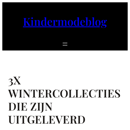
Ga
naar
Kindermodeblog
de
inhoud
3X
WINTERCOLLECTIES
DIE ZIJN
UITGELEVERD