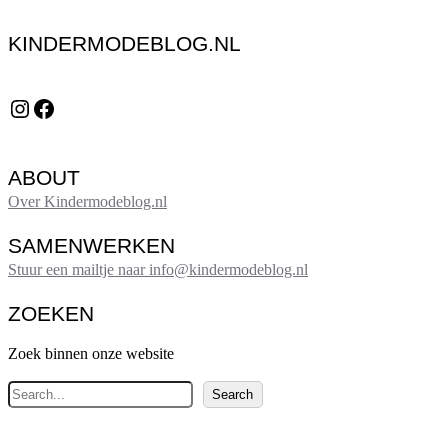
KINDERMODEBLOG.NL
Instagram
Facebook
ABOUT
Over Kindermodeblog.nl
SAMENWERKEN
Stuur een mailtje naar info@kindermodeblog.nl
ZOEKEN
Zoek binnen onze website
Z
Search
o
e