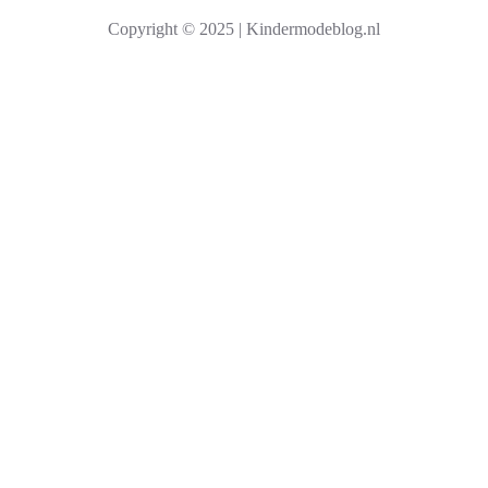
k
Copyright © 2025 | Kindermodeblog.nl
e
n