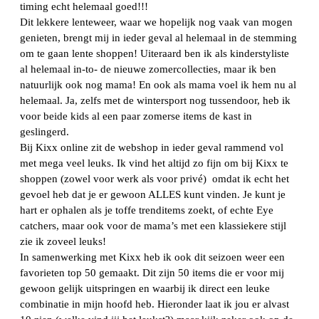
timing echt helemaal goed!!!
Dit lekkere lenteweer, waar we hopelijk nog vaak van mogen
genieten, brengt mij in ieder geval al helemaal in de stemming
om te gaan lente shoppen! Uiteraard ben ik als kinderstyliste
al helemaal in-to- de nieuwe zomercollecties, maar ik ben
natuurlijk ook nog mama! En ook als mama voel ik hem nu al
helemaal. Ja, zelfs met de wintersport nog tussendoor, heb ik
voor beide kids al een paar zomerse items de kast in
geslingerd.
Bij Kixx online zit de webshop in ieder geval rammend vol
met mega veel leuks. Ik vind het altijd zo fijn om bij Kixx te
shoppen (zowel voor werk als voor privé) omdat ik echt het
gevoel heb dat je er gewoon ALLES kunt vinden. Je kunt je
hart er ophalen als je toffe trenditems zoekt, of echte Eye
catchers, maar ook voor de mama’s met een klassiekere stijl
zie ik zoveel leuks!
In samenwerking met Kixx heb ik ook dit seizoen weer een
favorieten top 50 gemaakt. Dit zijn 50 items die er voor mij
gewoon gelijk uitspringen en waarbij ik direct een leuke
combinatie in mijn hoofd heb. Hieronder laat ik jou er alvast