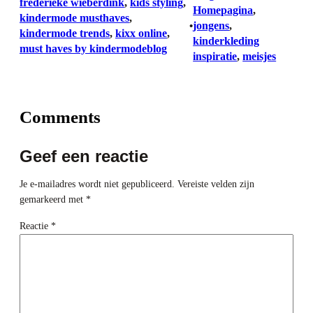
frederieke wieberdink
, 
kids styling
, 
Homepagina
, 
kindermode musthaves
, 
jongens
, 
•
kindermode trends
, 
kixx online
, 
kinderkleding
must haves by kindermodeblog
inspiratie
, 
meisjes
Comments
Geef een reactie
Je e-mailadres wordt niet gepubliceerd.
Vereiste velden zijn
gemarkeerd met
*
Reactie
*