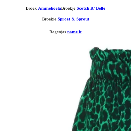
Broek
Ammehoela
Broekje
Scotch R’ Belle
Broekje
Sproet & Sprout
Regenjas
name it