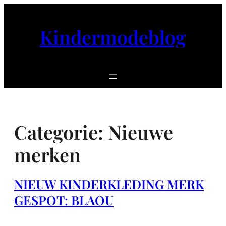
Ga
naar
Kindermodeblog
de
inhoud
Categorie:
Nieuwe
merken
NIEUW KINDERKLEDING MERK
GESPOT: BLAOU