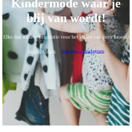
Kindermode waar je
blij van wordt!
Elke dag nieuwe inspiratie voor het stylen van jouw kroost!
trending blogs
volg ons op instagram