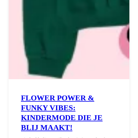
FLOWER POWER &
FUNKY VIBES:
KINDERMODE DIE JE
BLIJ MAAKT!