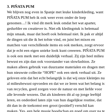
3. PIÑATA PUM
We blijven nog even in Spanje met leuke kinderkleding, want
PIÑATA PUM heb ik ook weer even onder de loep
genomen…! Ik vind dit merk leuk omdat het wat aparter,
gedurfder en creatiever is. Niet elk kledingstuk is helemaal
mijn smaak, maar dat hoeft ook helemaal niet. Ik pak er altijd
de dingen uit die ik het tofste vind, en juist het mixen en
matchen van verschillende items en ook merken, zorgt ervoor
dat je echt een eigen unieke look kunt creeeren. PIÑATA PUM
is ook een merk met een duidelijk verhaal. Zij zijn heel milieu
bewust en zijn dan ook voorstander van slowfashion. Ze
maken alleen gebruik van duurzame materialen en dragen met
hun nieuwste collectie “HOPE” ook een sterk verhaal uit. Ze
geloven erin dat het echt belangrijk is dat wij onze kleintjes nu
al milieubewust opvoeden en dat we ze leren wat het belang is
van recyclen, goed zorgen voor de natuur en met liefde voor
alle levende wezens. Dat als kinderen dit al op jonge leeftijd
leren, en onderdeel laten zijn van hun dagelijkse routine, dat
dit dan in de toekomst een groot (positief!) verschil kan
maken. Yes, een hele mooie boodschap en goed om over na te