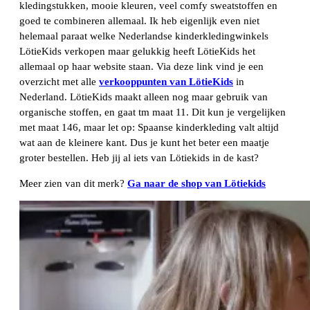
kledingstukken, mooie kleuren, veel comfy sweatstoffen en
goed te combineren allemaal. Ik heb eigenlijk even niet
helemaal paraat welke Nederlandse kinderkledingwinkels
LötieKids verkopen maar gelukkig heeft LötieKids het
allemaal op haar website staan. Via deze link vind je een
overzicht met alle
verkooppunten van LötieKids
in
Nederland. LötieKids maakt alleen nog maar gebruik van
organische stoffen, en gaat tm maat 11. Dit kun je vergelijken
met maat 146, maar let op: Spaanse kinderkleding valt altijd
wat aan de kleinere kant. Dus je kunt het beter een maatje
groter bestellen. Heb jij al iets van Lötiekids in de kast?
Meer zien van dit merk?
Ga naar de shop van Lötiekids