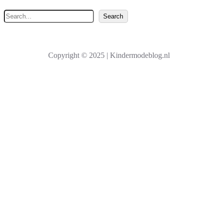
Z
Search
o
e
k
Copyright © 2025 | Kindermodeblog.nl
e
n