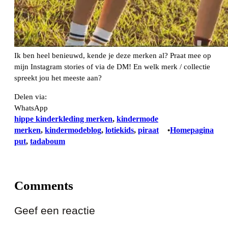
Ik ben heel benieuwd, kende je deze merken al? Praat mee op
mijn Instagram stories of via de DM! En welk merk / collectie
spreekt jou het meeste aan?
Delen via:
WhatsApp
hippe kinderkleding merken
, 
kindermode
merken
, 
kindermodeblog
, 
lotiekids
, 
piraat
Homepagina
•
put
, 
tadaboum
Comments
Geef een reactie