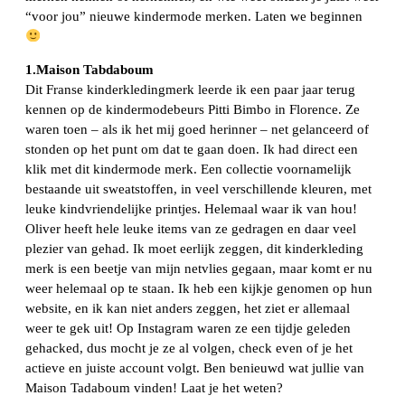
“voor jou” nieuwe kindermode merken. Laten we beginnen
1.Maison Tabdaboum
Dit Franse kinderkledingmerk leerde ik een paar jaar terug
kennen op de kindermodebeurs Pitti Bimbo in Florence. Ze
waren toen – als ik het mij goed herinner – net gelanceerd of
stonden op het punt om dat te gaan doen. Ik had direct een
klik met dit kindermode merk. Een collectie voornamelijk
bestaande uit sweatstoffen, in veel verschillende kleuren, met
leuke kindvriendelijke printjes. Helemaal waar ik van hou!
Oliver heeft hele leuke items van ze gedragen en daar veel
plezier van gehad. Ik moet eerlijk zeggen, dit kinderkleding
merk is een beetje van mijn netvlies gegaan, maar komt er nu
weer helemaal op te staan. Ik heb een kijkje genomen op hun
website, en ik kan niet anders zeggen, het ziet er allemaal
weer te gek uit! Op Instagram waren ze een tijdje geleden
gehacked, dus mocht je ze al volgen, check even of je het
actieve en juiste account volgt. Ben benieuwd wat jullie van
Maison Tadaboum vinden! Laat je het weten?