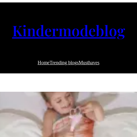
Kindermodeblog
Home
Trending blogs
Musthaves