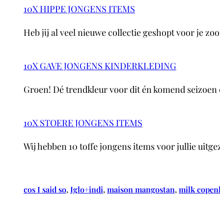
10X HIPPE JONGENS ITEMS
Heb jij al veel nieuwe collectie geshopt voor je zo
10X GAVE JONGENS KINDERKLEDING
Groen! Dé trendkleur voor dit én komend seizoen 
10X STOERE JONGENS ITEMS
Wij hebben 10 toffe jongens items voor jullie uitg
cos I said so
, 
Iglo+indi
, 
maison mangostan
, 
milk copen