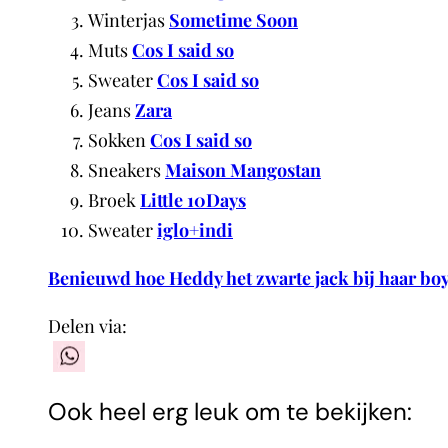
Winterjas
Sometime Soon
Muts
Cos I said so
Sweater
Cos I said so
Jeans
Zara
Sokken
Cos I said so
Sneakers
Maison Mangostan
Broek
Little 10Days
Sweater
iglo+indi
Benieuwd hoe Heddy het zwarte jack bij haar boy
Delen via:
WhatsApp
Ook heel erg leuk om te bekijken: