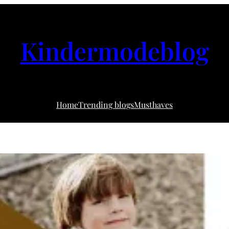
Kindermodeblog
Home
Trending blogs
Musthaves