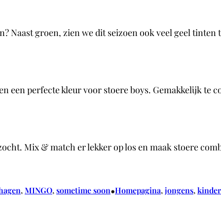
on? Naast groen, zien we dit seizoen ook veel geel tinten
en een perfecte kleur voor stoere boys. Gemakkelijk te 
ezocht. Mix & match er lekker op los en maak stoere combi
•
hagen
, 
MINGO
, 
sometime soon
Homepagina
, 
jongens
, 
kinder