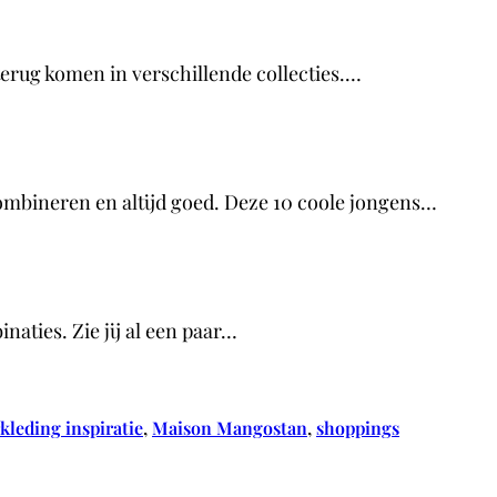
 terug komen in verschillende collecties.…
combineren en altijd goed. Deze 10 coole jongens…
naties. Zie jij al een paar…
kleding inspiratie
, 
Maison Mangostan
, 
shoppings