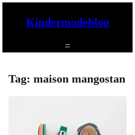
Ga
naar
Kindermodeblog
de
inhoud
Tag:
maison mangostan