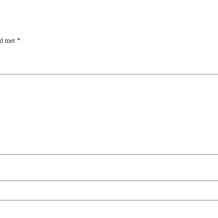
rd met
*