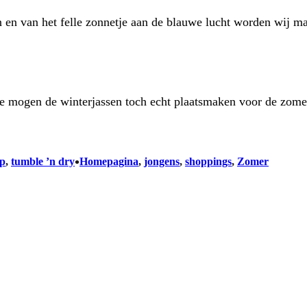
an en van het felle zonnetje aan de blauwe lucht worden wij ma
sje mogen de winterjassen toch echt plaatsmaken voor de zom
•
p
, 
tumble ’n dry
Homepagina
, 
jongens
, 
shoppings
, 
Zomer