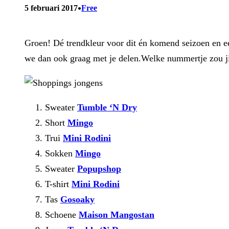
•
5 februari 2017
Free
Groen! Dé trendkleur voor dit én komend seizoen en ee
we dan ook graag met je delen.Welke nummertje zou j
Sweater
Tumble ‘N Dry
Short
Mingo
Trui
Mini Rodini
Sokken
Mingo
Sweater
Popupshop
T-shirt
Mini Rodini
Tas
Gosoaky
Schoene
Maison Mangostan