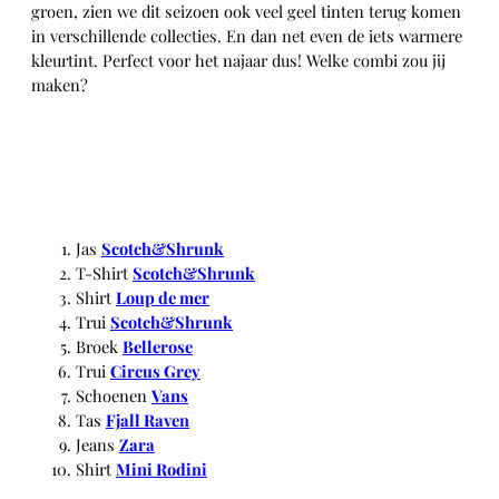
groen, zien we dit seizoen ook veel geel tinten terug komen
in verschillende collecties. En dan net even de iets warmere
kleurtint. Perfect voor het najaar dus! Welke combi zou jij
maken?
Jas
Scotch&Shrunk
T-Shirt
Scotch&Shrunk
Shirt
Loup de mer
Trui
Scotch&Shrunk
Broek
Bellerose
Trui
Circus Grey
Schoenen
Vans
Tas
Fjall Raven
Jeans
Zara
Shirt
Mini Rodini