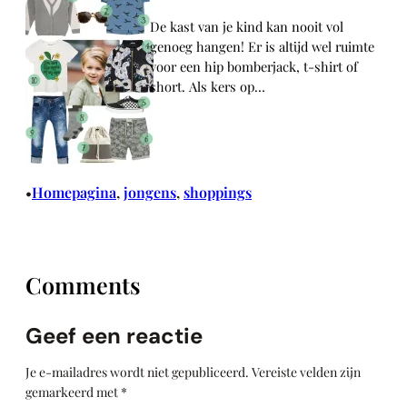
De kast van je kind kan nooit vol
genoeg hangen! Er is altijd wel ruimte
voor een hip bomberjack, t-shirt of
short. Als kers op…
Homepagina
, 
jongens
, 
shoppings
•
Comments
Geef een reactie
Je e-mailadres wordt niet gepubliceerd.
Vereiste velden zijn
gemarkeerd met
*