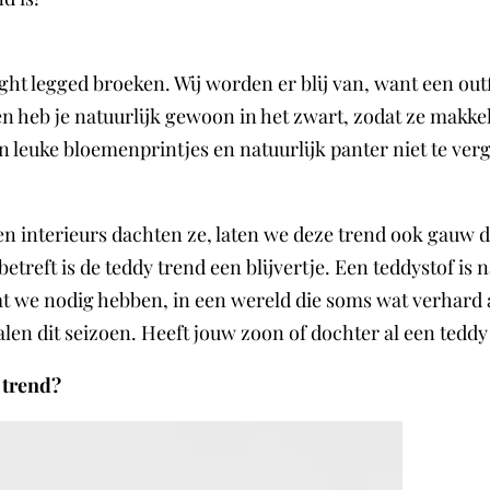
ght legged broeken. Wij worden er blij van, want een outf
n heb je natuurlijk gewoon in het zwart, zodat ze makkel
n leuke bloemenprintjes en natuurlijk panter niet te ver
en interieurs dachten ze, laten we deze trend ook gauw
eft is de teddy trend een blijvertje. Een teddystof is n
s wat we nodig hebben, in een wereld die soms wat verha
n dit seizoen. Heeft jouw zoon of dochter al een teddy 
 trend?