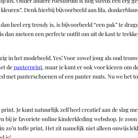
p los. Onder andere roestbruin is nog steeds een erg gew
euren”. Denk hierbij bijvoorbeeld aan lila, donkerblauw
 dan heel erg trendy is, is bijvoorbeeld “een pak” te dra
s dan meteen een perfecte outfit om uit de kast te trekke
zig in het modebeeld. Yes! Voor zowel jong als oud trou
met de
panterprint
, maar je kunt er ook voor kiezen om de
yled met panterschoenen of een panter muts. Nu we het t
e print. Je kunt natuurlijk zelf heel creatief aan de slag m
 bij je favoriete online kinderkleding webshop. Je zoon o
zo’n toffe print. Het zit namelijk niet alleen onwijs lekke
d is!