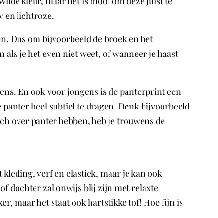
ilde kleur, maar het is mooi om deze juist te
 en lichtroze.
gen. Dus om bijvoorbeeld de broek en het
n als je het even niet weet, of wanneer je haast
wens. En ook voor jongens is de panterprint een
 panter heel subtiel te dragen. Denk bijvoorbeeld
och over panter hebben, heb je trouwens de
et kleding, verf en elastiek, maar je kan ook
f dochter zal onwijs blij zijn met relaxte
r, maar het staat ook hartstikke tof! Hoe fijn is