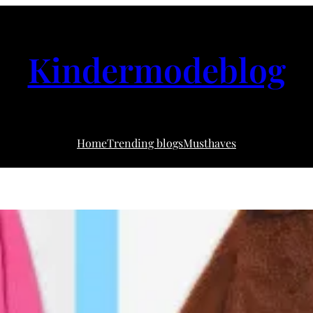
Kindermodeblog
Home
Trending blogs
Musthaves