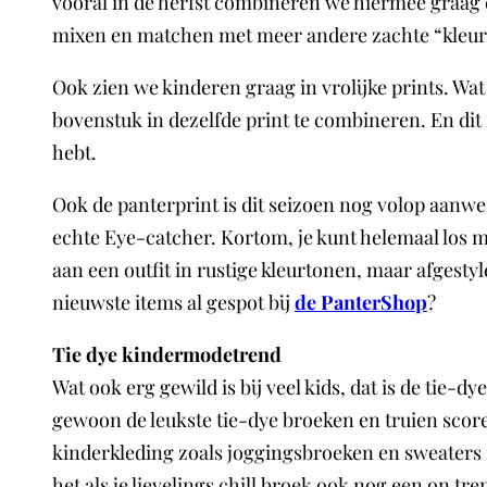
vooral in de herfst combineren we hiermee graag o
mixen en matchen met meer andere zachte “kleur kl
Ook zien we kinderen graag in vrolijke prints. Wat
bovenstuk in dezelfde print te combineren. En dit i
hebt.
Ook de panterprint is dit seizoen nog volop aanwe
echte Eye-catcher. Kortom, je kunt helemaal los 
aan een outfit in rustige kleurtonen, maar afgest
nieuwste items al gespot bij
de PanterSho
p
?
Tie dye kindermodetrend
Wat ook erg gewild is bij veel kids, dat is de tie-dy
gewoon de leukste tie-dye broeken en truien scoren
kinderkleding zoals joggingsbroeken en sweaters in 
het als je lievelings chill broek ook nog een on tren