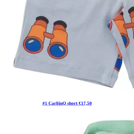
#1 CarlijnQ short €17,50