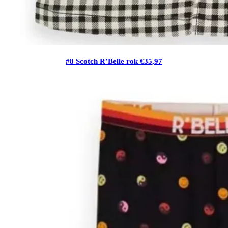
#8 Scotch R’Belle rok €35,97