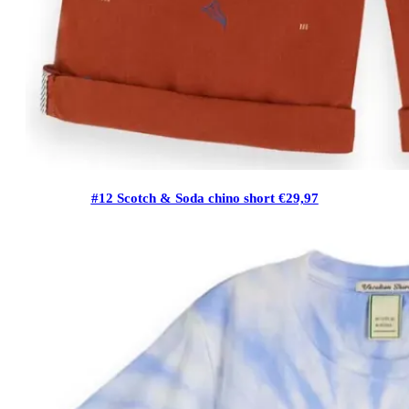
#12 Scotch & Soda chino short €29,97