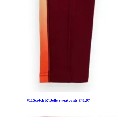
#11Scotch R’Belle sweatpants €41,97