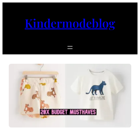
Ga
naar
Kindermodeblog
de
inhoud