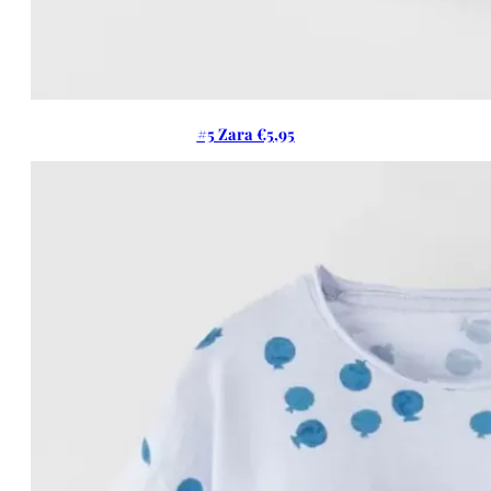
#5 Zara €5,95