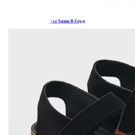
#12 Name It €19,9