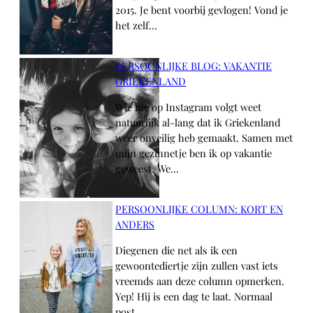
2015. Je bent voorbij gevlogen! Vond je
het zelf…
PERSOONLIJKE BLOG: VAKANTIE
GRIEKENLAND
Wie me op Instagram volgt weet
natuurlijk al-lang dat ik Griekenland
weer onveilig heb gemaakt. Samen met
mijn gezinnetje ben ik op vakantie
geweest. We…
PERSOONLIJKE COLUMN: KORT EN
ANDERS
Diegenen die net als ik een
gewoontediertje zijn zullen vast iets
vreemds aan deze column opmerken.
Yep! Hij is een dag te laat. Normaal
post…