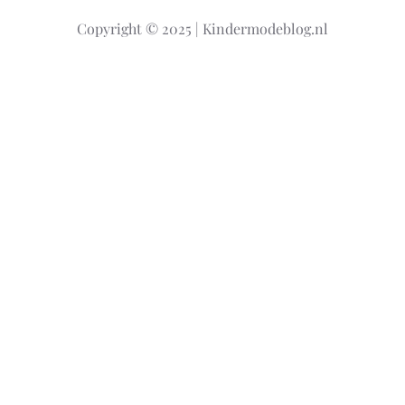
k
Copyright © 2025 | Kindermodeblog.nl
e
n