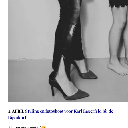
4. APRIL
Styling en fotoshoot voor Karl Lagerfeld bij de
Bijenkorf
N
o words needed