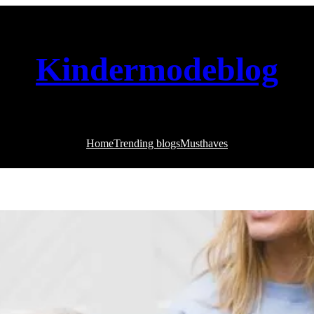
Kindermodeblog
Home
Trending blogs
Musthaves