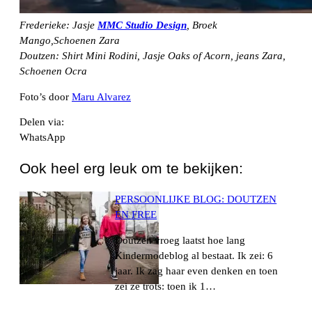
Frederieke: Jasje
MMC Studio Design
, Broek
Mango,Schoenen Zara
Doutzen: Shirt Mini Rodini, Jasje Oaks of Acorn, jeans Zara,
Schoenen Ocra
Foto’s door
Maru Alvarez
Delen via:
WhatsApp
Ook heel erg leuk om te bekijken:
PERSOONLIJKE BLOG: DOUTZEN
EN FREE
Doutzen vroeg laatst hoe lang
Kindermodeblog al bestaat. Ik zei: 6
jaar. Ik zag haar even denken en toen
zei ze trots: toen ik 1…