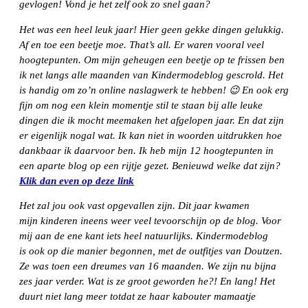
gevlogen! Vond je het zelf ook zo snel gaan?
Het was een heel leuk jaar! Hier geen gekke dingen gelukkig.
Af en toe een beetje moe. That’s all. Er waren vooral veel
hoogtepunten. Om mijn geheugen een beetje op te frissen ben
ik net langs alle maanden van Kindermodeblog gescrold. Het
is handig om zo’n online naslagwerk te hebben! 😉 En ook erg
fijn om nog een klein momentje stil te staan bij alle leuke
dingen die ik mocht meemaken het afgelopen jaar. En dat zijn
er eigenlijk nogal wat. Ik kan niet in woorden uitdrukken hoe
dankbaar ik daarvoor ben. Ik heb mijn 12 hoogtepunten in
een aparte blog op een rijtje gezet. Benieuwd welke dat zijn?
Klik dan even op deze link
Het zal jou ook vast opgevallen zijn. Dit jaar kwamen
mijn kinderen ineens weer veel tevoorschijn op de blog. Voor
mij aan de ene kant iets heel natuurlijks. Kindermodeblog
is ook op die manier begonnen, met de outfitjes van Doutzen.
Ze was toen een dreumes van 16 maanden. We zijn nu bijna
zes jaar verder. Wat is ze groot geworden he?! En lang! Het
duurt niet lang meer totdat ze haar kabouter mamaatje