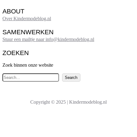
ABOUT
Over Kindermodeblog.nl
SAMENWERKEN
Stuur een mailtje naar info@kindermodeblog.nl
ZOEKEN
Zoek binnen onze website
Z
Search
o
e
k
Copyright © 2025 | Kindermodeblog.nl
e
n