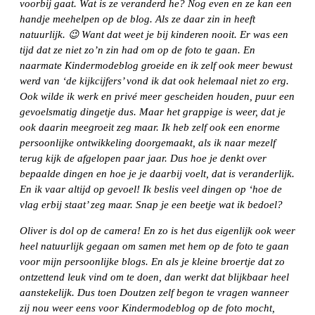
voorbij gaat. Wat is ze veranderd he? Nog even en ze kan een
handje meehelpen op de blog. Als ze daar zin in heeft
natuurlijk. 😉 Want dat weet je bij kinderen nooit. Er was een
tijd dat ze niet zo’n zin had om op de foto te gaan. En
naarmate Kindermodeblog groeide en ik zelf ook meer bewust
werd van ‘de kijkcijfers’ vond ik dat ook helemaal niet zo erg.
Ook wilde ik werk en privé meer gescheiden houden, puur een
gevoelsmatig dingetje dus. Maar het grappige is weer, dat je
ook daarin meegroeit zeg maar. Ik heb zelf ook een enorme
persoonlijke ontwikkeling doorgemaakt, als ik naar mezelf
terug kijk de afgelopen paar jaar. Dus hoe je denkt over
bepaalde dingen en hoe je je daarbij voelt, dat is veranderlijk.
En ik vaar altijd op gevoel! Ik beslis veel dingen op ‘hoe de
vlag erbij staat’ zeg maar. Snap je een beetje wat ik bedoel?
Oliver is dol op de camera! En zo is het dus eigenlijk ook weer
heel natuurlijk gegaan om samen met hem op de foto te gaan
voor mijn persoonlijke blogs. En als je kleine broertje dat zo
ontzettend leuk vind om te doen, dan werkt dat blijkbaar heel
aanstekelijk. Dus toen Doutzen zelf begon te vragen wanneer
zij nou weer eens voor Kindermodeblog op de foto mocht,