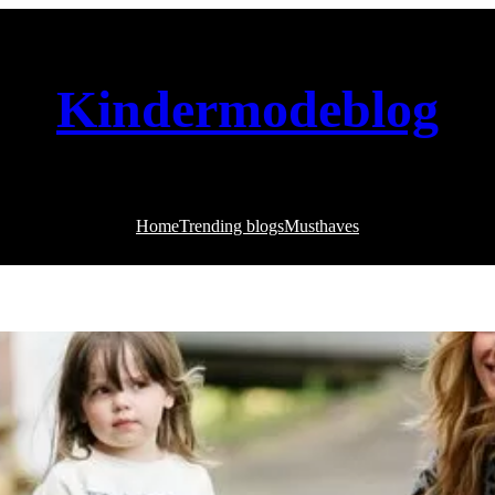
Kindermodeblog
Home
Trending blogs
Musthaves