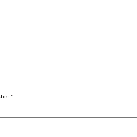
rd met
*