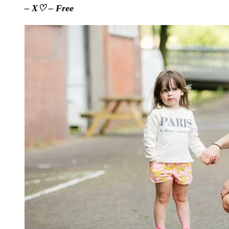
– X♡ – Free