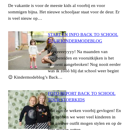
De vakantie is voor de meeste kids al voorbij en voor
sommigen bijna. Het nieuwe schooljaar staat voor de deur. Er
is veel nieuw op…
START EN INFO BACK TO SCHOOL
TOUR KINDERMODEBLOG
Yeeeeeeeyyyy! Na maanden van
voorbereiden en vooruitkijken is het
moment aangebroken! Nog nooit eerder
was ik zóóó blij dat school weer begint
😉 Kindermodeblog’s Back…
FOTO REPORT BACK TO SCHOOL
TOUR STOERKIDS
Wat zijn de weken voorbij gevlogen! En
wat hebben we weer veel kinderen in
een nieuwe outfit mogen stylen en op de
foto mogen zetten.…