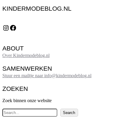
KINDERMODEBLOG.NL
Instagram
Facebook
ABOUT
Over Kindermodeblog.nl
SAMENWERKEN
Stuur een mailtje naar info@kindermodeblog.nl
ZOEKEN
Zoek binnen onze website
Z
Search
o
e
k