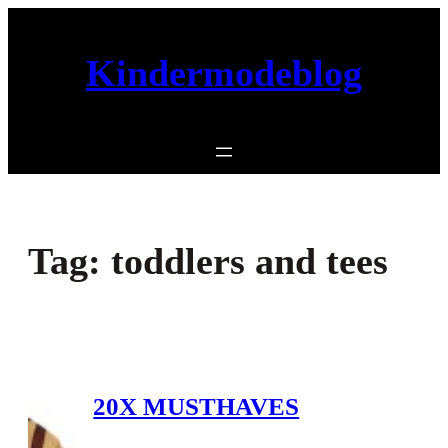
Ga
naar
Kindermodeblog
de
inhoud
Tag:
toddlers and tees
20X MUSTHAVES