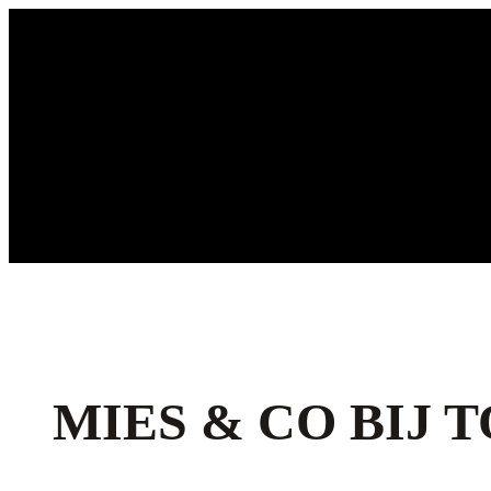
Ga
naar
de
inhoud
MIES & CO BIJ 