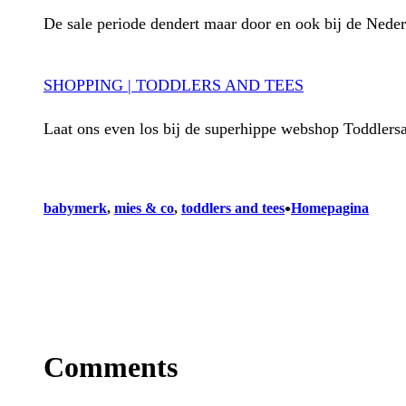
De sale periode dendert maar door en ook bij de Nede
SHOPPING | TODDLERS AND TEES
Laat ons even los bij de superhippe webshop Toddlers
•
babymerk
, 
mies & co
, 
toddlers and tees
Homepagina
Comments