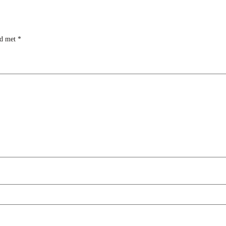
rd met
*