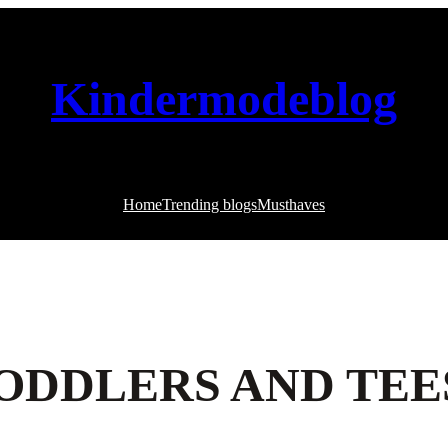
Kindermodeblog
Home
Trending blogs
Musthaves
TODDLERS AND TEE