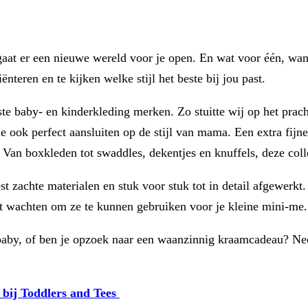
 gaat er een nieuwe wereld voor je open. En wat voor één, w
nteren en te kijken welke stijl het beste bij jou past.
kste baby- en kinderkleding merken. Zo stuitte wij op het prac
e ook perfect aansluiten op de stijl van mama. Een extra fijne
 Van boxkleden tot swaddles, dekentjes en knuffels, deze coll
achte materialen en stuk voor stuk tot in detail afgewerkt. Su
iet wachten om ze te kunnen gebruiken voor je kleine mini-me.
baby, of ben je opzoek naar een waanzinnig kraamcadeau? Nee
 bij Toddlers and Tees