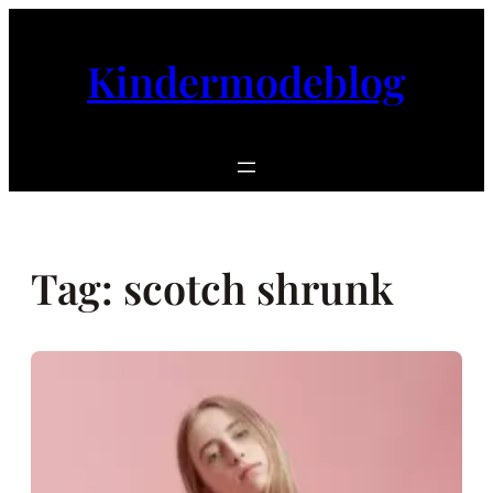
Ga
naar
Kindermodeblog
de
inhoud
Tag:
scotch shrunk