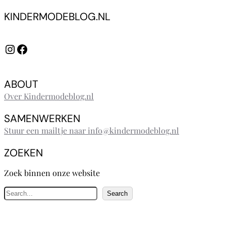
KINDERMODEBLOG.NL
Instagram
Facebook
ABOUT
Over Kindermodeblog.nl
SAMENWERKEN
Stuur een mailtje naar info@kindermodeblog.nl
ZOEKEN
Zoek binnen onze website
Z
Search
o
e
k