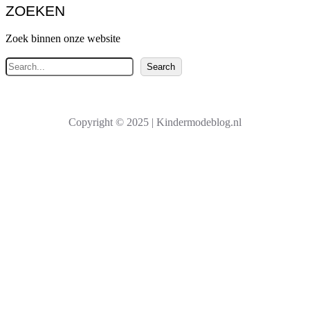
ZOEKEN
Zoek binnen onze website
Z
Search
o
e
k
Copyright © 2025 | Kindermodeblog.nl
e
n