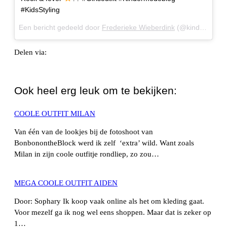
#KidsStyling
Een bericht gedeeld door
Frederieke Wieberdink
(@kindermodeblog) op
Delen via:
WhatsApp
Ook heel erg leuk om te bekijken:
COOLE OUTFIT MILAN
Van één van de lookjes bij de fotoshoot van
BonbonontheBlock werd ik zelf ‘extra’ wild. Want zoals
Milan in zijn coole outfitje rondliep, zo zou…
MEGA COOLE OUTFIT AIDEN
Door: Sophary Ik koop vaak online als het om kleding gaat.
Voor mezelf ga ik nog wel eens shoppen. Maar dat is zeker op
1…