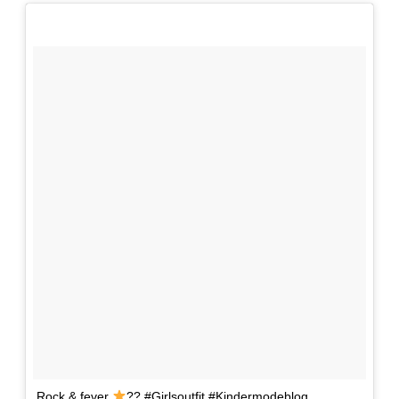
Rock & fever
?? #Girlsoutfit #Kindermodeblog