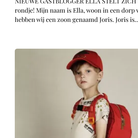
NIEUWE GASTBLOGGER ELLA STELT ZICH VOOR
rondje! Mijn naam is Ella, woon in een dor
hebben wij een zoon genaamd Joris. Joris is