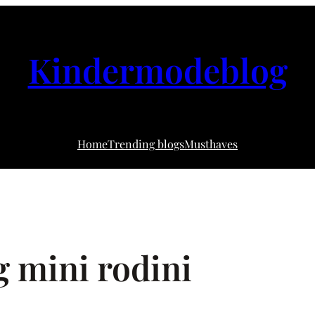
Kindermodeblog
Home
Trending blogs
Musthaves
g mini rodini