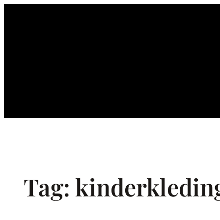
Ga
naar
de
inhoud
Tag:
kinderkledin