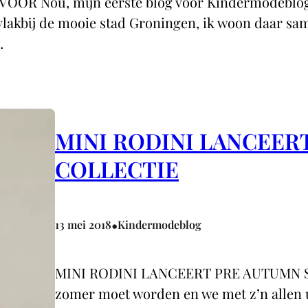
 Nou, mijn eerste blog voor Kindermodeblog du
p vlakbij de mooie stad Groningen, ik woon daar 
…
MINI RODINI LANCEER
COLLECTIE
•
13 mei 2018
Kindermodeblog
MINI RODINI LANCEERT PRE AUTUMN S
zomer moet worden en we met z’n allen 