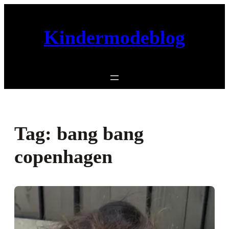
Ga
naar
Kindermodeblog
de
inhoud
Tag:
bang bang
copenhagen