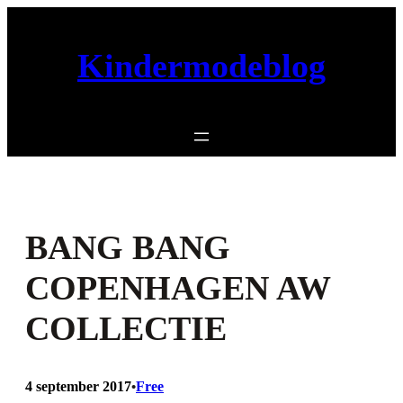
Ga
naar
Kindermodeblog
de
inhoud
BANG BANG
COPENHAGEN AW
COLLECTIE
4 september 2017
Free
•