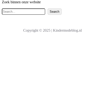
Zoek binnen onze website
Z
Search
o
e
k
Copyright © 2025 | Kindermodeblog.nl
e
n