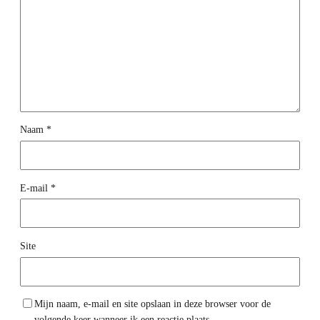
Naam
*
E-mail
*
Site
Mijn naam, e-mail en site opslaan in deze browser voor de
volgende keer wanneer ik een reactie plaats.