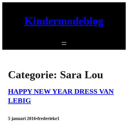
Ga
naar
Kindermodeblog
de
inhoud
Categorie:
Sara Lou
HAPPY NEW YEAR DRESS VAN
LEBIG
5 januari 2016
frederieke1
•