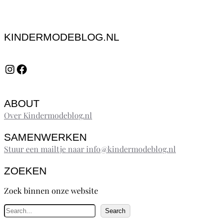
KINDERMODEBLOG.NL
Instagram
Facebook
ABOUT
Over Kindermodeblog.nl
SAMENWERKEN
Stuur een mailtje naar info@kindermodeblog.nl
ZOEKEN
Zoek binnen onze website
Z
Search
o