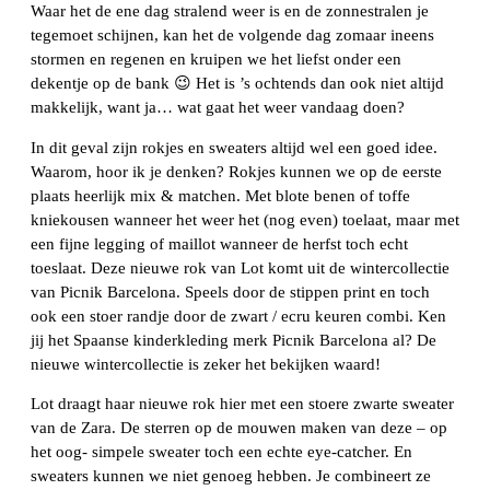
Waar het de ene dag stralend weer is en de zonnestralen je
tegemoet schijnen, kan het de volgende dag zomaar ineens
stormen en regenen en kruipen we het liefst onder een
dekentje op de bank 😉 Het is ’s ochtends dan ook niet altijd
makkelijk, want ja… wat gaat het weer vandaag doen?
In dit geval zijn rokjes en sweaters altijd wel een goed idee.
Waarom, hoor ik je denken? Rokjes kunnen we op de eerste
plaats heerlijk mix & matchen. Met blote benen of toffe
kniekousen wanneer het weer het (nog even) toelaat, maar met
een fijne legging of maillot wanneer de herfst toch echt
toeslaat. Deze nieuwe rok van Lot komt uit de wintercollectie
van Picnik Barcelona. Speels door de stippen print en toch
ook een stoer randje door de zwart / ecru keuren combi. Ken
jij het Spaanse kinderkleding merk Picnik Barcelona al? De
nieuwe wintercollectie is zeker het bekijken waard!
Lot draagt haar nieuwe rok hier met een stoere zwarte sweater
van de Zara. De sterren op de mouwen maken van deze – op
het oog- simpele sweater toch een echte eye-catcher. En
sweaters kunnen we niet genoeg hebben. Je combineert ze