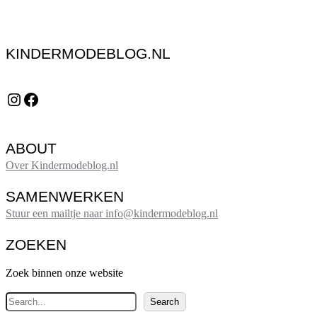
KINDERMODEBLOG.NL
Instagram
Facebook
ABOUT
Over Kindermodeblog.nl
SAMENWERKEN
Stuur een mailtje naar info@kindermodeblog.nl
ZOEKEN
Zoek binnen onze website
Z
Search
o