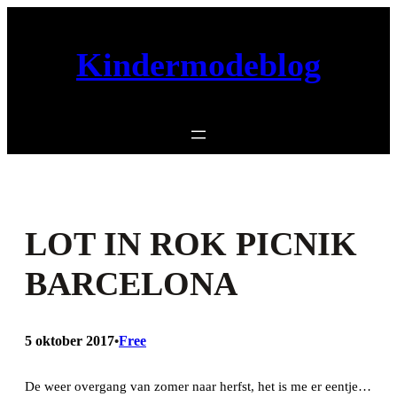
Ga
naar
Kindermodeblog
de
inhoud
LOT IN ROK PICNIK
BARCELONA
5 oktober 2017
Free
•
De weer overgang van zomer naar herfst, het is me er eentje…