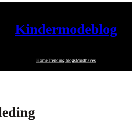
Kindermodeblog
Home
Trending blogs
Musthaves
leding