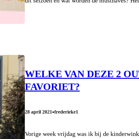
dit seizoen en wat worden de musthaves? H
WELKE VAN DEZE 2 OU
FAVORIET?
•
28 april 2021
frederieke1
Vorige week vrijdag was ik bij de kinderwin