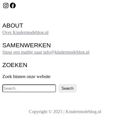
Instagram
Facebook
ABOUT
Over Kindermodeblog.nl
SAMENWERKEN
Stuur een mailtje naar info@kindermodeblog.nl
ZOEKEN
Zoek binnen onze website
Z
Search
o
e
k
Copyright © 2025 | Kindermodeblog.nl
e
n