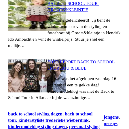
BACK TO SCHOOL TOUR |
GROOTS&KLEINTJE
Van harte gefeliciteerd!! Jij bent de
winkel winnaar van de styling en
fotoshoot bij Groots&kleintje in Hendrik
Ido Ambacht en wint de winkelprijs! Stuur je snel een
mailtje…
FOTO REPORT BACK TO SCHOOL
TOUR LOU & BLUE
Oh wat was het afgelopen zaterdag 16
september een te gekke dag!
Kindermodeblog was met de Back to
School Tour in Alkmaar bij de waanzinnige…
back to school styling dagen
, 
back to school
jongens
, 
tour. kinderstyliste frederieke wieberdink
, 
•
meisjes
kindermodeblog styling dagen
, 
personal styling