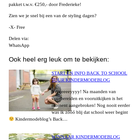
pakket t.w.v. €250,- door Frederieke!
Zien we je snel bij een van de styling dagen?
-X- Free
Delen via:
WhatsApp
Ook heel erg leuk om te bekijken:
START EN INFO BACK TO SCHOOL
TOUR KINDERMODEBLOG
Yeeeeeeeyyyy! Na maanden van
voorbereiden en vooruitkijken is het
moment aangebroken! Nog nooit eerder
was ik zóóó blij dat school weer begint
Kindermodeblog’s Back…
WINNAAR KINDERMODEBLOG