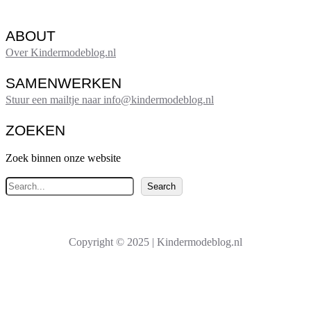
ABOUT
Over Kindermodeblog.nl
SAMENWERKEN
Stuur een mailtje naar info@kindermodeblog.nl
ZOEKEN
Zoek binnen onze website
Z
Search
o
e
k
Copyright © 2025 | Kindermodeblog.nl
e
n