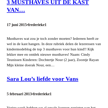
3 MUSTHAVES UIT DE KAST
VAN…
17 juni 2015
frederieke1
•
Musthaves wat zou je toch zonder moeten? Iedereen heeft ze
wel in de kast hangen. In deze rubriek delen de lezeressen van
kindermodeblog de top 3 musthaves voor hun kind!! Kijk
lekker mee en ontdek nieuwe musthaves! Naam: Cindy
Teunissen Kinderen: Dochtertje Nour (2 jaar), Zoontje Rayan
Mijn kleine doerak Nour, een…
Sara Lou’s liefde voor Vans
5 februari 2013
frederieke1
•
Vorige week hebben we al onwijs kunnen genieten van het