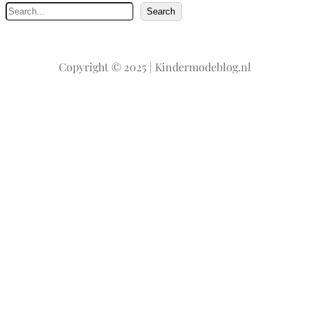
Z
Search
o
e
k
Copyright © 2025 | Kindermodeblog.nl
e
n