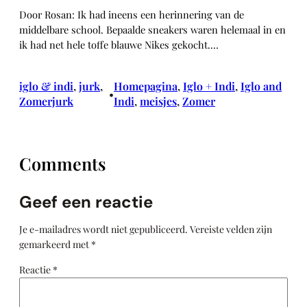
Door Rosan: Ik had ineens een herinnering van de
middelbare school. Bepaalde sneakers waren helemaal in en
ik had net hele toffe blauwe Nikes gekocht.…
iglo & indi
, 
jurk
, 
Homepagina
, 
Iglo + Indi
, 
Iglo and
•
Zomerjurk
Indi
, 
meisjes
, 
Zomer
Comments
Geef een reactie
Je e-mailadres wordt niet gepubliceerd.
Vereiste velden zijn
gemarkeerd met
*
Reactie
*