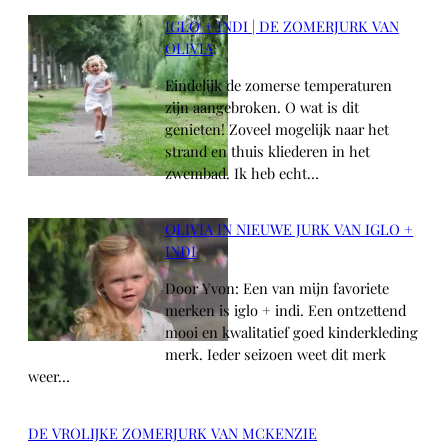
IGLO + INDI | DE ZOMERJURK VAN
OLIVIA
Eindelijk de zomerse temperaturen
zijn aangebroken. O wat is dit
genieten! Zoveel mogelijk naar het
strand en thuis kliederen in het
zwembad. Ik heb echt…
OLIVIA IN NIEUWE JURK VAN IGLO +
INDI
Door Yvon: Een van mijn favoriete
merken is iglo + indi. Een ontzettend
mooi en kwalitatief goed kinderkleding
merk. Ieder seizoen weet dit merk
weer…
DE VROLIJKE ZOMERJURK VAN MCKENZIE