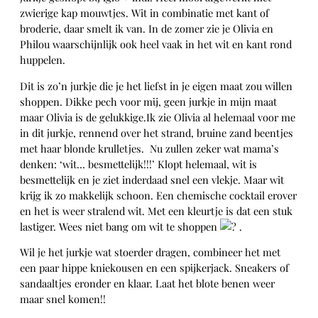
zwierige kap mouwtjes. Wit in combinatie met kant of
broderie, daar smelt ik van. In de zomer zie je Olivia en
Philou waarschijnlijk ook heel vaak in het wit en kant rond
huppelen.
Dit is zo’n jurkje die je het liefst in je eigen maat zou willen
shoppen. Dikke pech voor mij, geen jurkje in mijn maat
maar Olivia is de gelukkige.Ik zie Olivia al helemaal voor me
in dit jurkje, rennend over het strand, bruine zand beentjes
met haar blonde krulletjes. Nu zullen zeker wat mama’s
denken: ‘wit… besmettelijk!!!’ Klopt helemaal, wit is
besmettelijk en je ziet inderdaad snel een vlekje. Maar wit
krijg ik zo makkelijk schoon. Een chemische cocktail erover
en het is weer stralend wit. Met een kleurtje is dat een stuk
lastiger. Wees niet bang om wit te shoppen
.
Wil je het jurkje wat stoerder dragen, combineer het met
een paar hippe kniekousen en een spijkerjack. Sneakers of
sandaaltjes eronder en klaar. Laat het blote benen weer
maar snel komen!!