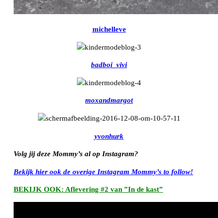
michelleve
badboi_vivi
moxandmargot
yvonhurk
Volg jij deze Mommy’s al op Instagram?
Bekijk hier ook de overige Instagram Mommy’s to follow!
BEKIJK OOK: Aflevering #2 van ”In de kast”