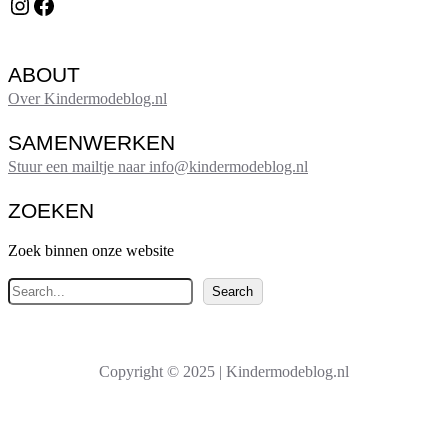
Instagram
Facebook
ABOUT
Over Kindermodeblog.nl
SAMENWERKEN
Stuur een mailtje naar info@kindermodeblog.nl
ZOEKEN
Zoek binnen onze website
Z
Search
o
e
k
Copyright © 2025 | Kindermodeblog.nl
e
n