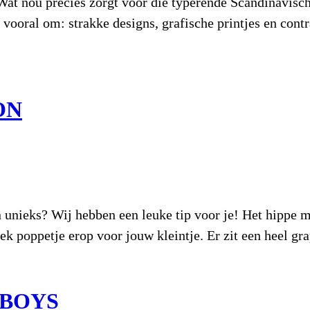
Wat nou precies zorgt voor die typerende Scandinavisc
t vooral om: strakke designs, grafische printjes en cont
ON
 en unieks? Wij hebben een leuke tip voor je! Het hippe
 gek poppetje erop voor jouw kleintje. Er zit een heel 
 BOYS