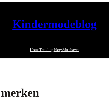
Kindermodeblog
Home
Trending blogs
Musthaves
g merken