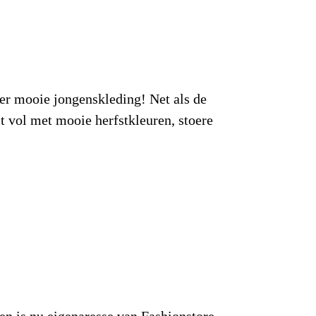
er mooie jongenskleding! Net als de
t vol met mooie herfstkleuren, stoere
en is nu eigenaresse van Fashionstore