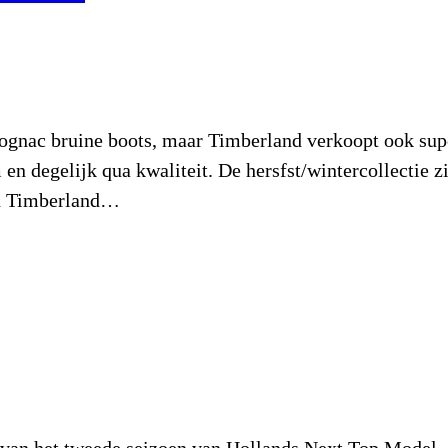
cognac bruine boots, maar Timberland verkoopt ook sup
n degelijk qua kwaliteit. De hersfst/wintercollectie zi
een Timberland…
 van het tweede seizoen van Hollands Next Top Model, 