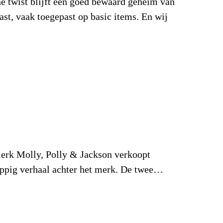
he twist blijft een goed bewaard geheim van
rast, vaak toegepast op basic items. En wij
 merk Molly, Polly & Jackson verkoopt
grappig verhaal achter het merk. De twee…