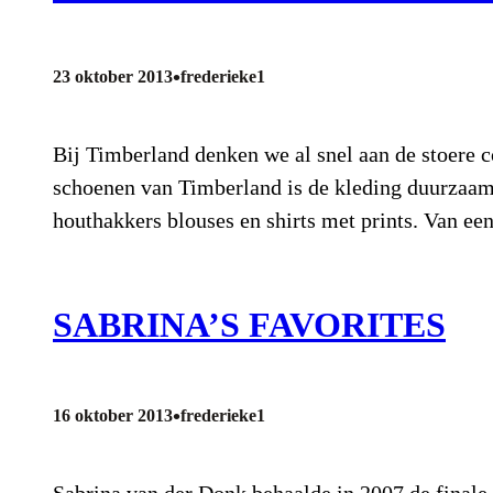
•
23 oktober 2013
frederieke1
Bij Timberland denken we al snel aan de stoere 
schoenen van Timberland is de kleding duurzaam e
houthakkers blouses en shirts met prints. Van 
SABRINA’S FAVORITES
•
16 oktober 2013
frederieke1
Sabrina van der Donk behaalde in 2007 de finale