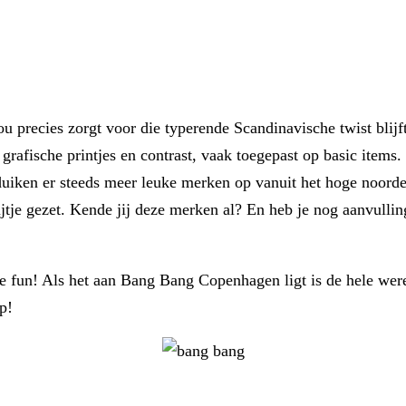
ou precies zorgt voor die typerende Scandinavische twist bli
 grafische printjes en contrast, vaak toegepast op basic items.
g duiken er steeds meer leuke merken op vanuit het hoge noor
tje gezet. Kende jij deze merken al? En heb je nog aanvulling
de fun! Als het aan Bang Bang Copenhagen ligt is de hele we
op!