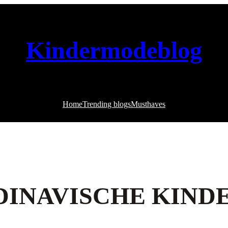
Kindermodeblog
Home
Trending blogs
Musthaves
DINAVISCHE KIND