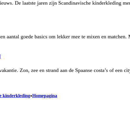
nieuws. De laatste jaren zijn Scandinavische kinderkleding m
r een aantal goede basics om lekker mee te mixen en matchen.
N
kantie. Zon, zee en strand aan de Spaanse costa’s of een ci
•
e kinderkleding
Homepagina