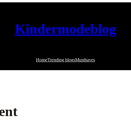
Kindermodeblog
Home
Trending blogs
Musthaves
ent