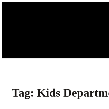
Ga
naar
de
inhoud
Tag:
Kids Departm