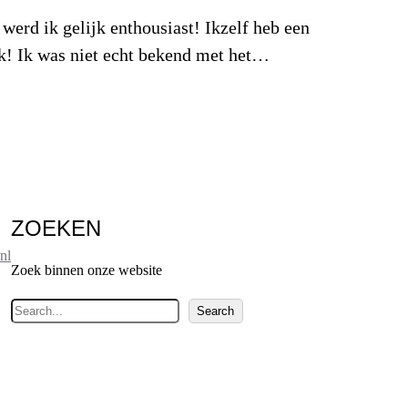
werd ik gelijk enthousiast! Ikzelf heb een
tuk! Ik was niet echt bekend met het…
ZOEKEN
nl
Zoek binnen onze website
Z
Search
o
e
k