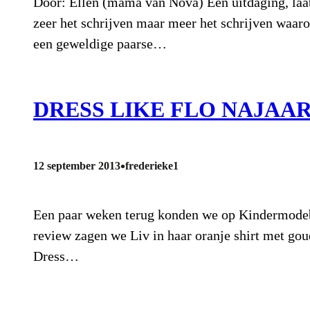
Door: Ellen (mama van Nova) Een uitdaging, laat
zeer het schrijven maar meer het schrijven waar
een geweldige paarse…
DRESS LIKE FLO NAJAA
•
12 september 2013
frederieke1
Een paar weken terug konden we op Kindermodebl
review zagen we Liv in haar oranje shirt met gou
Dress…