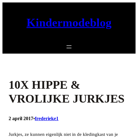
Ga
naar
Kindermodeblog
de
inhoud
10X HIPPE &
VROLIJKE JURKJES
2 april 2017
frederieke1
•
Jurkjes, ze kunnen eigenlijk niet in de kledingkast van je