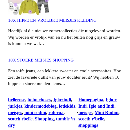
10X HIPPE EN VROLIJKE MEISJES KLEDING
Heerlijk al die nieuwe zomercollecties die uitgeleverd worden.
Wij worden er vrolijk van en nu het buiten nog grijs en grauw
is kunnen we wel…
10X STOERE MEISJES SHOPPING
Een toffe jeans, een lekkere sweater en coole accessoires. Hoe
ziet de favoriete outfit van jouw dochter eruit? Wij hebben 10
hippe en stoere meiden items…
bellerose
, 
bobo choses
, 
Iglo+indi
, 
Homepagina
, 
Iglo +
jurkjes
, 
kindermodeblog
, 
lotiekids
, 
Indi
, 
Iglo and Indi
, 
meisjes
, 
mini rodini
, 
rotorua
, 
meisjes
, 
Mini Rodini
, 
•
scotch rbelle
, 
Shopping
, 
tumble ’n
scocth r’belle
, 
dry
shoppings