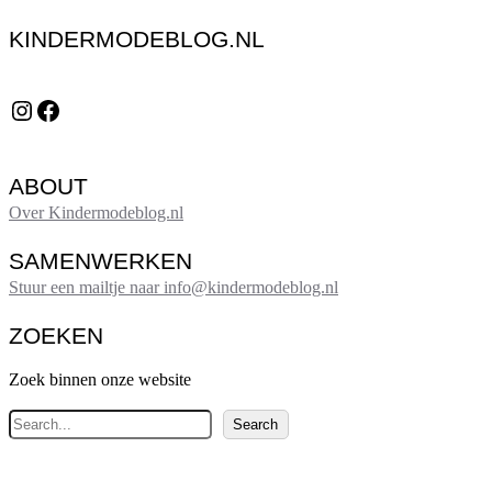
KINDERMODEBLOG.NL
Instagram
Facebook
ABOUT
Over Kindermodeblog.nl
SAMENWERKEN
Stuur een mailtje naar info@kindermodeblog.nl
ZOEKEN
Zoek binnen onze website
Z
Search
o
e