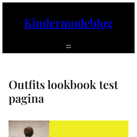
Ga
naar
Kindermodeblog
de
inhoud
Outfits lookbook test
pagina