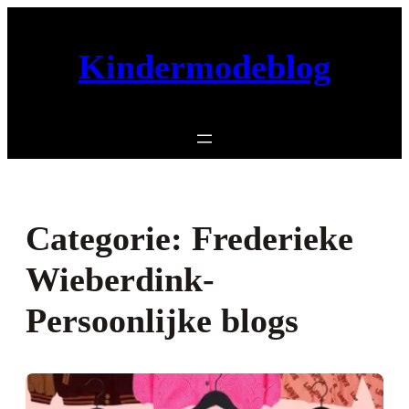
Ga
naar
Kindermodeblog
de
inhoud
Categorie:
Frederieke
Wieberdink-
Persoonlijke blogs