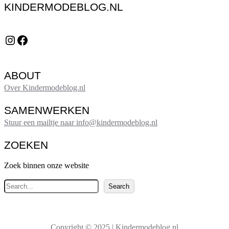
KINDERMODEBLOG.NL
Instagram
Facebook
ABOUT
Over Kindermodeblog.nl
SAMENWERKEN
Stuur een mailtje naar info@kindermodeblog.nl
ZOEKEN
Zoek binnen onze website
Z
Search
o
e
k
Copyright © 2025 | Kindermodeblog.nl