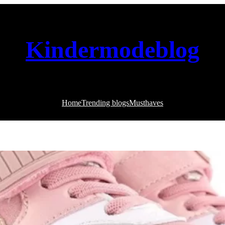
Kindermodeblog
Home
Trending blogs
Musthaves