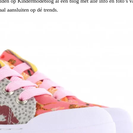
lden op Kindermodeblog al een blog met alle info en foto’s 
l aansluiten op dé trends.