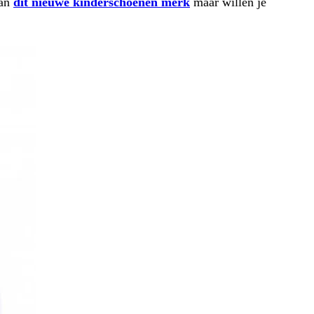
van
dit nieuwe kinderschoenen merk
maar willen je