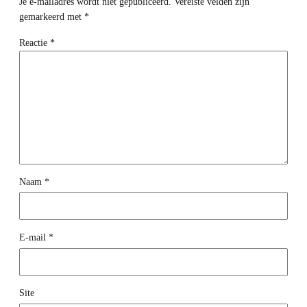
Je e-mailadres wordt niet gepubliceerd.
Vereiste velden zijn
gemarkeerd met
*
Reactie
*
Naam
*
E-mail
*
Site