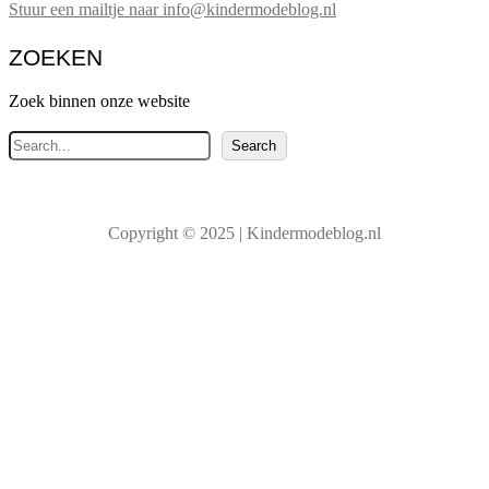
Stuur een mailtje naar info@kindermodeblog.nl
ZOEKEN
Zoek binnen onze website
Z
Search
o
e
k
Copyright © 2025 | Kindermodeblog.nl
e
n