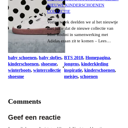
NIEUWE KINDERSCHOENEN
COLLECTIE
Vorige week deelden we al het nieuwtje
met jullie dat de nieuwe collectie van
Mini Rodini in samenwerking met
Adidas eraan zit te komen – Lees…
baby schoenen
, 
baby slofjes
, 
BTS 2018
, 
Homepagina
, 
kinderschoenen
, 
shoesme
, 
jongens
, 
kinderkleding
•
winterboots
, 
wintercollectie
inspiratie
, 
kinderschoenen
, 
shoesme
meisjes
, 
schoenen
Comments
Geef een reactie