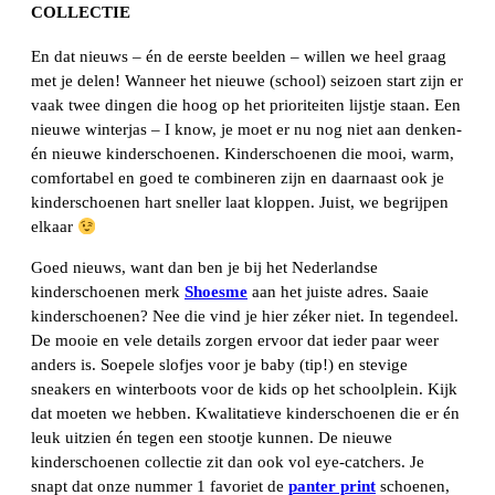
COLLECTIE
En dat nieuws – én de eerste beelden – willen we heel graag
met je delen! Wanneer het nieuwe (school) seizoen start zijn er
vaak twee dingen die hoog op het prioriteiten lijstje staan. Een
nieuwe winterjas – I know, je moet er nu nog niet aan denken-
én nieuwe kinderschoenen. Kinderschoenen die mooi, warm,
comfortabel en goed te combineren zijn en daarnaast ook je
kinderschoenen hart sneller laat kloppen. Juist, we begrijpen
elkaar
Goed nieuws, want dan ben je bij het Nederlandse
kinderschoenen merk
Shoesme
aan het juiste adres. Saaie
kinderschoenen? Nee die vind je hier zéker niet. In tegendeel.
De mooie en vele details zorgen ervoor dat ieder paar weer
anders is. Soepele slofjes voor je baby (tip!) en stevige
sneakers en winterboots voor de kids op het schoolplein. Kijk
dat moeten we hebben. Kwalitatieve kinderschoenen die er én
leuk uitzien én tegen een stootje kunnen. De nieuwe
kinderschoenen collectie zit dan ook vol eye-catchers. Je
snapt dat onze nummer 1 favoriet de
panter print
schoenen,