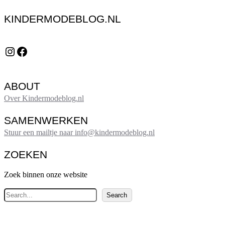
KINDERMODEBLOG.NL
Instagram
Facebook
ABOUT
Over Kindermodeblog.nl
SAMENWERKEN
Stuur een mailtje naar info@kindermodeblog.nl
ZOEKEN
Zoek binnen onze website
Z
Search
o
e