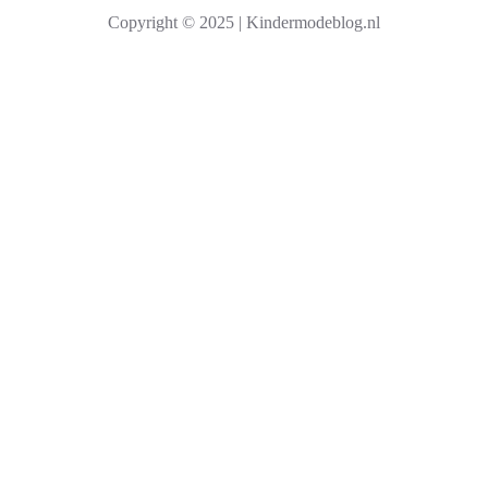
k
Copyright © 2025 | Kindermodeblog.nl
e
n