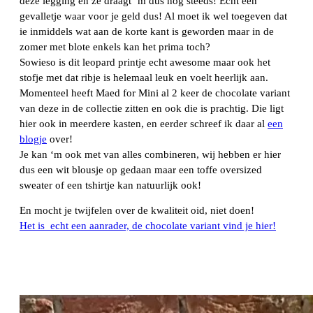
deze legging en ze draagt ‘m dus nog steeds! Echt een
gevalletje waar voor je geld dus! Al moet ik wel toegeven dat
ie inmiddels wat aan de korte kant is geworden maar in de
zomer met blote enkels kan het prima toch?
Sowieso is dit leopard printje echt awesome maar ook het
stofje met dat ribje is helemaal leuk en voelt heerlijk aan.
Momenteel heeft Maed for Mini al 2 keer de chocolate variant
van deze in de collectie zitten en ook die is prachtig. Die ligt
hier ook in meerdere kasten, en eerder schreef ik daar al
een
blogje
over!
Je kan ‘m ook met van alles combineren, wij hebben er hier
dus een wit blousje op gedaan maar een toffe oversized
sweater of een tshirtje kan natuurlijk ook!
En mocht je twijfelen over de kwaliteit oid, niet doen!
Het is echt een aanrader, de chocolate variant vind je hier!