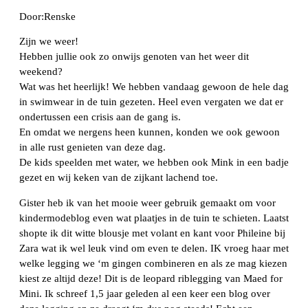
Door:Renske
Zijn we weer!
Hebben jullie ook zo onwijs genoten van het weer dit
weekend?
Wat was het heerlijk! We hebben vandaag gewoon de hele dag
in swimwear in de tuin gezeten. Heel even vergaten we dat er
ondertussen een crisis aan de gang is.
En omdat we nergens heen kunnen, konden we ook gewoon
in alle rust genieten van deze dag.
De kids speelden met water, we hebben ook Mink in een badje
gezet en wij keken van de zijkant lachend toe.
Gister heb ik van het mooie weer gebruik gemaakt om voor
kindermodeblog even wat plaatjes in de tuin te schieten. Laatst
shopte ik dit witte blousje met volant en kant voor Phileine bij
Zara wat ik wel leuk vind om even te delen. IK vroeg haar met
welke legging we ‘m gingen combineren en als ze mag kiezen
kiest ze altijd deze! Dit is de leopard riblegging van Maed for
Mini. Ik schreef 1,5 jaar geleden al een keer een blog over