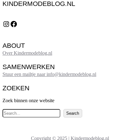
KINDERMODEBLOG.NL
Instagram
Facebook
ABOUT
Over Kindermodeblog.nl
SAMENWERKEN
Stuur een mailtje naar info@kindermodeblog.nl
ZOEKEN
Zoek binnen onze website
Z
Search
o
e
k
Copyright © 2025 | Kindermodeblog.nl
e