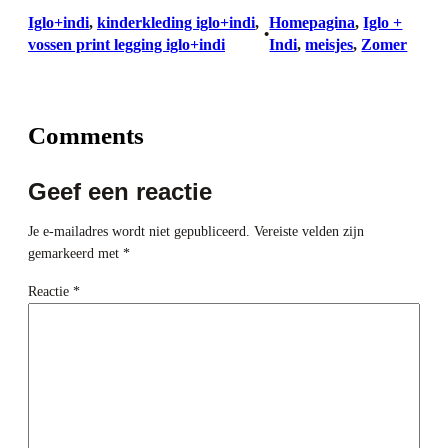
Iglo+indi
, 
kinderkleding iglo+indi
, 
Homepagina
, 
Iglo +
•
vossen print legging iglo+indi
Indi
, 
meisjes
, 
Zomer
Comments
Geef een reactie
Je e-mailadres wordt niet gepubliceerd.
Vereiste velden zijn
gemarkeerd met
*
Reactie
*