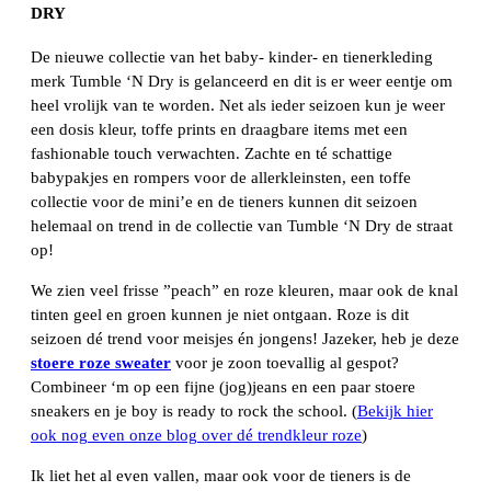
DRY
De nieuwe collectie van het baby- kinder- en tienerkleding
merk Tumble ‘N Dry is gelanceerd en dit is er weer eentje om
heel vrolijk van te worden. Net als ieder seizoen kun je weer
een dosis kleur, toffe prints en draagbare items met een
fashionable touch verwachten. Zachte en té schattige
babypakjes en rompers voor de allerkleinsten, een toffe
collectie voor de mini’e en de tieners kunnen dit seizoen
helemaal on trend in de collectie van Tumble ‘N Dry de straat
op!
We zien veel frisse ”peach” en roze kleuren, maar ook de knal
tinten geel en groen kunnen je niet ontgaan. Roze is dit
seizoen dé trend voor meisjes én jongens! Jazeker, heb je deze
stoere roze sweater
voor je zoon toevallig al gespot?
Combineer ‘m op een fijne (jog)jeans en een paar stoere
sneakers en je boy is ready to rock the school. (
Bekijk hier
ook nog even onze blog over dé trendkleur roze
)
Ik liet het al even vallen, maar ook voor de tieners is de