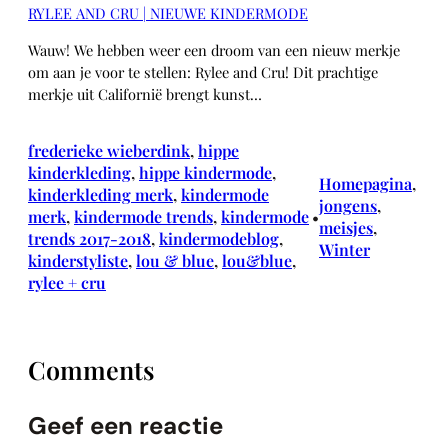
RYLEE AND CRU | NIEUWE KINDERMODE
Wauw! We hebben weer een droom van een nieuw merkje
om aan je voor te stellen: Rylee and Cru! Dit prachtige
merkje uit Californië brengt kunst…
frederieke wieberdink
, 
hippe
kinderkleding
, 
hippe kindermode
, 
Homepagina
, 
kinderkleding merk
, 
kindermode
jongens
, 
merk
, 
kindermode trends
, 
kindermode
•
meisjes
, 
trends 2017-2018
, 
kindermodeblog
, 
Winter
kinderstyliste
, 
lou & blue
, 
lou&blue
, 
rylee + cru
Comments
Geef een reactie