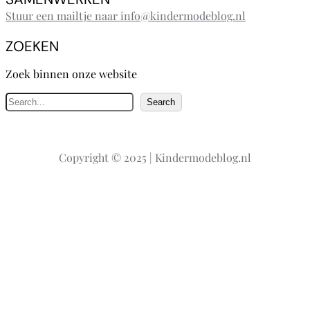
Stuur een mailtje naar info@kindermodeblog.nl
ZOEKEN
Zoek binnen onze website
Z
Search
o
e
k
Copyright © 2025 | Kindermodeblog.nl
e
n