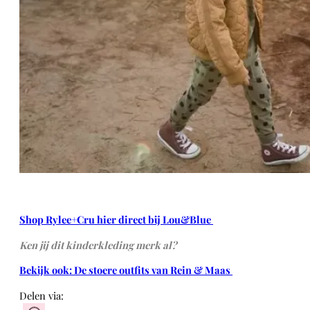
Shop Rylee+Cru hier direct bij Lou&Blue
Ken jij dit kinderkleding merk al?
Bekijk ook: De stoere outfits van Rein & Maas
Delen via: