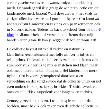
eerder geschreven over dit waanzinnige kinderkleding
merk. En vandaag wil ik je graag de wintercollectie van dit
kindermode merk tippen! Want deze ziet er – net zoals de
vorige collecties – weer heel goed uit. Rylee + Cru komt
all
the way from Californië
en is sinds een paar seizoenen ook
in NL verkrijgbaar. Tijdens de back to school Tour bij
Lou &
Blue
in Alkmaar heb ik al verschillende items door mijn
handen laten gaan. Ik kan je zeggen: Ik ben enthousiast!
De collectie bestaat uit veelal zachte en natuurlijk
kleurtinten gecombineerd met toffe all over printjes en
tekst prints. De kwaliteit is heerlijk zacht en de items zijn
stuk voor stuk heerlijk te mix & matchen met klaar, maar
ook met andere merken. Pluspunt! Het kindermode merk
Rylee + Cru is vooral geïnspireerd door kunst en
verbeelding en dat zorgt ervoor dat de collectie uniek en net
even anders is! Rokjes, jersey broekjes, T-shirt, sweaters,
onesies en jurkjes. Superleuk voor jongens en meisjes.
Genoeg gezegd denk ik zo. Laat je inspireren door de
beelden, maar bekijk ook zeker even de gehele collectie in