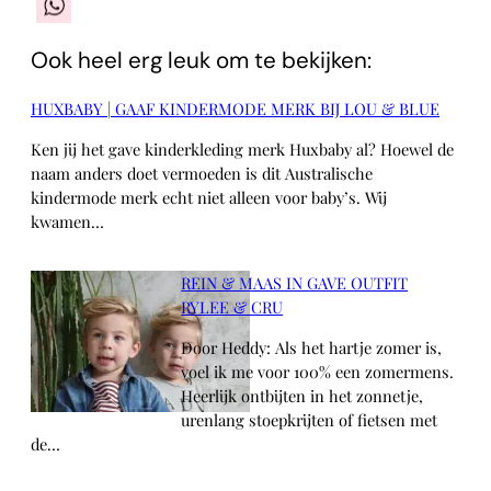
WhatsApp
Ook heel erg leuk om te bekijken:
HUXBABY | GAAF KINDERMODE MERK BIJ LOU & BLUE
Ken jij het gave kinderkleding merk Huxbaby al? Hoewel de
naam anders doet vermoeden is dit Australische
kindermode merk echt niet alleen voor baby’s. Wij
kwamen…
REIN & MAAS IN GAVE OUTFIT
RYLEE & CRU
Door Heddy: Als het hartje zomer is,
voel ik me voor 100% een zomermens.
Heerlijk ontbijten in het zonnetje,
urenlang stoepkrijten of fietsen met
de…