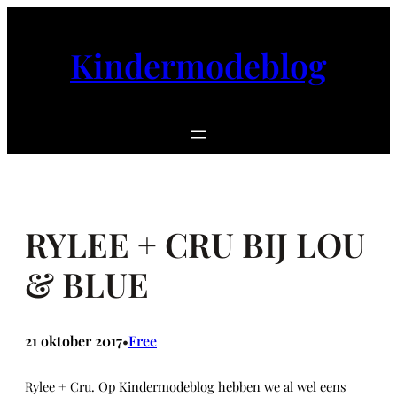
Ga
naar
Kindermodeblog
de
inhoud
RYLEE + CRU BIJ LOU
& BLUE
21 oktober 2017
Free
•
Rylee + Cru. Op Kindermodeblog hebben we al wel eens